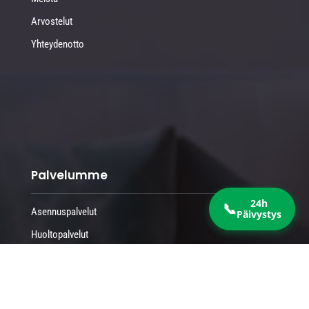
Arvostelut
Yhteydenotto
Palvelumme
24h
📞
Asennuspalvelut
Päivystys
Huoltopalvelut
Korjauspalvelut