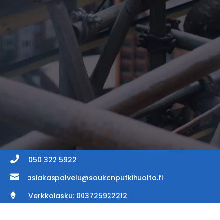

050 322 5922

asiakaspalvelu@soukanputkihuolto.fi

Verkkolasku: 003725922212