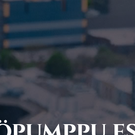
öpumppu es