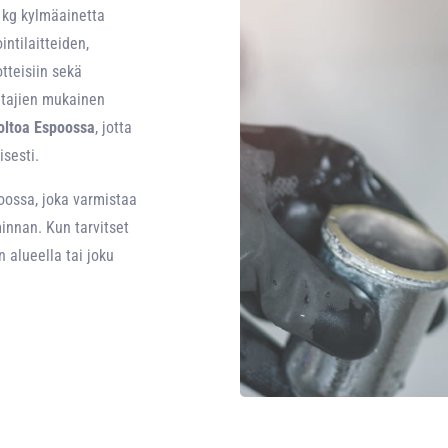
 kg kylmäainetta
intilaitteiden,
tteisiin sekä
itajien mukainen
oltoa Espoossa
, jotta
isesti.
oossa, joka varmistaa
minnan. Kun tarvitset
 alueella tai joku