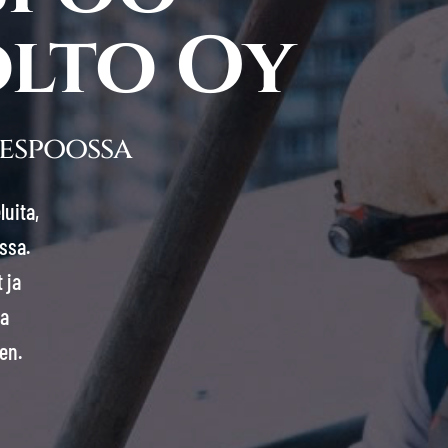
lto Oy
espoossa
luita,
ssa.
 ja
sa
en.