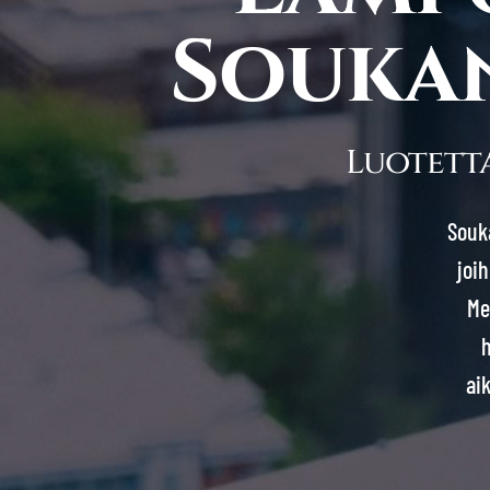
Souka
Luotett
Souka
joi
Me
h
ai