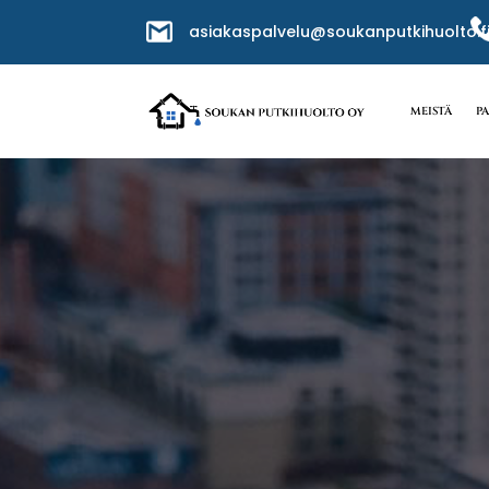
asiakaspalvelu@soukanputkihuolto.f
MEISTÄ
P