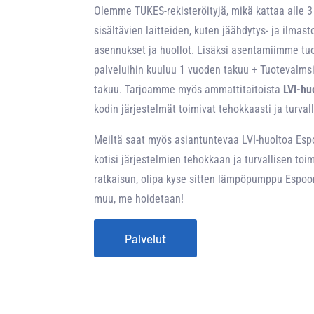
Olemme TUKES-rekisteröityjä, mikä kattaa alle 3
sisältävien laitteiden, kuten jäähdytys- ja ilmasto
asennukset ja huollot. Lisäksi asentamiimme tuo
palveluihin kuuluu 1 vuoden takuu + Tuotevalms
takuu. Tarjoamme myös ammattitaitoista
LVI-hu
kodin järjestelmät toimivat tehokkaasti ja turvall
Meiltä saat myös asiantuntevaa LVI-huoltoa Esp
kotisi järjestelmien tehokkaan ja turvallisen toi
ratkaisun, olipa kyse sitten lämpöpumppu Espoon
muu, me hoidetaan!
Palvelut