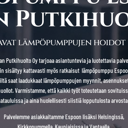
n Putkihuo
avat lämpöpumppujen hoidot 
n Putkihuolto Oy tarjoaa asiantuntevia ja luotettavia palve
hin sisältyy kattavasti myös ratkaisut lämpöpumppu Espoo
iltä saat laadukkaat lämpöpumppujen myynnit, asennukset
uollot. Varmistamme, että kaikki työt toteutetaan sovituis
katauluissa ja aina huolellisesti siistiä lopputulosta arvosta
Palvelemme asiakkaitamme Espoon lisäksi Helsingissä,
Kirkkonummella, Kauniaisissa ja Vantaalla.