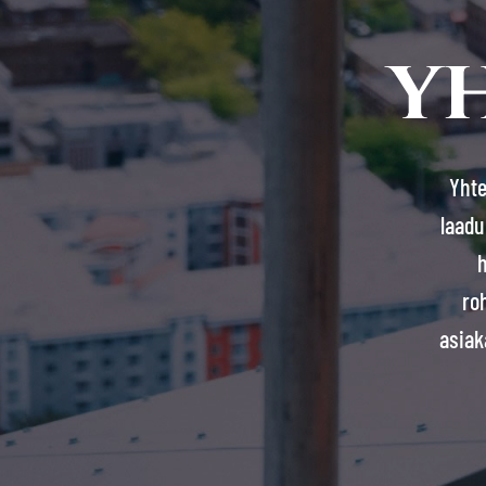
y
Yhte
laadu
h
ro
asiak