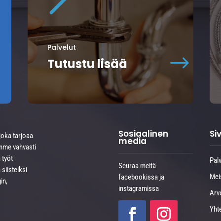
Palvelut
$
Tutustu lisää
Sosiaalinen
S
joka tarjoaa
media
amme vahvasti
 työt
Palv
Seuraa meitä
 siisteiksi
Mei
facebookissa ja
in,
instagramissa
Arv
Yht