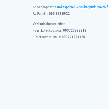
📧 Sähköposti:
asiakaspalvelu@soukanputkihuolto.fi
📞 Puhelin:
050 322 5922
Verkkolaskutustiedot:
• Verkkolaskuosoite:
003725922212
• Operaattoritunnus:
003721291126