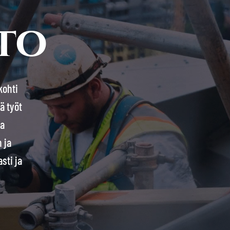
to
kohti
ä työt
ta
 ja
sti ja