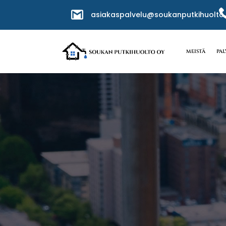
asiakaspalvelu@soukanputkihuolto.
MEISTÄ
PA