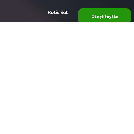
Kotisivut
Ota yhteyttä
Lvi Asennus Espoo
Ilmalämpöpumpun huolto
Espoo
Astianpesukoneen Asennus
Espoo
Putkityöt Kirkkonummi
Putkiremontti Espoo
Putkiliike Espoo
Lämpöpumppu Espoo
Putkimies Espoo
This site is protected by
reCAPTCHA and the
Google
Privacy Policy
and
Terms of Service
apply.