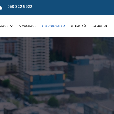
050 322 5922
fi
LVELUT
ARVOSTELUT
YHTEYDENOTTO
YHTEISTYÖ
REFERENSSIT