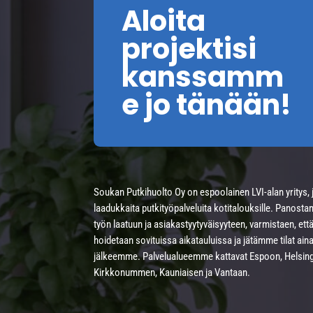
Aloita
projektisi
kanssamm
e jo tänään!
Soukan Putkihuolto Oy on espoolainen LVI-alan yritys, 
laadukkaita putkityöpalveluita kotitalouksille. Panost
työn laatuun ja asiakastyytyväisyyteen, varmistaen, että
hoidetaan sovituissa aikatauluissa ja jätämme tilat aina
jälkeemme. Palvelualueemme kattavat Espoon, Helsing
Kirkkonummen, Kauniaisen ja Vantaan.