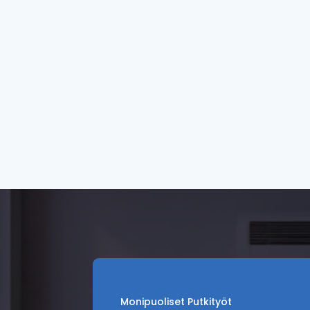
Monipuoliset Putkityöt