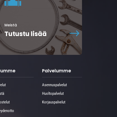
Meistä
$
Tutustu lisää
ivumme
Palvelumme
elut
Asennuspalvelut
stä
Huoltopalvelut
ostelut
Korjauspalvelut
eydenotto