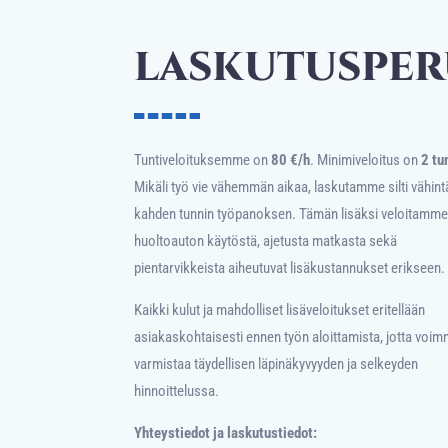
LASKUTUSPER
Tuntiveloituksemme on
80 €/h
. Minimiveloitus on
2 tu
Mikäli työ vie vähemmän aikaa, laskutamme silti vähin
kahden tunnin työpanoksen. Tämän lisäksi veloitamm
huoltoauton käytöstä, ajetusta matkasta sekä
pientarvikkeista aiheutuvat lisäkustannukset erikseen.
Kaikki kulut ja mahdolliset lisäveloitukset eritellään
asiakaskohtaisesti ennen työn aloittamista, jotta voi
varmistaa täydellisen läpinäkyvyyden ja selkeyden
hinnoittelussa.
Yhteystiedot ja laskutustiedot: