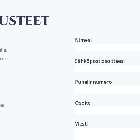
USTEET
Nimesi
ntia
.
tään
Sähköpostiosoitteesi
e
Puhelinnumero
Osoite
mme
Viesti